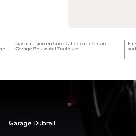
suv occasion en bon état et pas cher au
Fai
age
Garage Bouscatel Toulouse
sud
Garage Dubreil