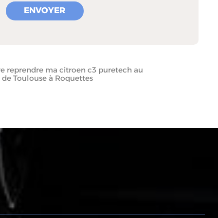
re reprendre ma citroen c3 puretech au
 de Toulouse à Roquettes