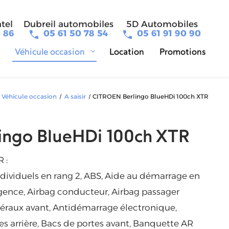
tel
Dubreil automobiles
5D Automobiles
0 86
05 61 50 78 54
05 61 91 90 90
Véhicule occasion
Location
Promotions
Véhicule occasion
A saisir
CITROEN Berlingo BlueHDi 100ch XTR
ingo BlueHDi 100ch XTR
 :
ndividuels en rang 2, ABS, Aide au démarrage en
rgence, Airbag conducteur, Airbag passager
téraux avant, Antidémarrage électronique,
es arrière, Bacs de portes avant, Banquette AR