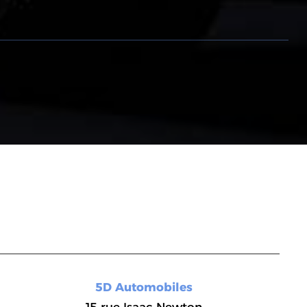
gram
TikTok
gram
TikTok
5D Automobiles