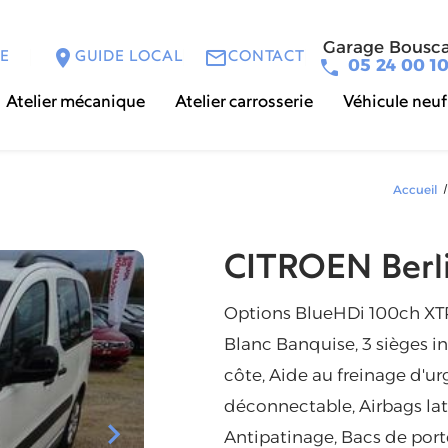
Garage Bousca
location_on
mail_outline
PE
GUIDE LOCAL
CONTACT
05 24 00 1
Atelier mécanique
Atelier carrosserie
Véhicule neuf
Accueil
CITROEN Berl
Options BlueHDi 100ch XTR
Blanc Banquise, 3 sièges i
côte, Aide au freinage d'u
déconnectable, Airbags la
Antipatinage, Bacs de port
Next