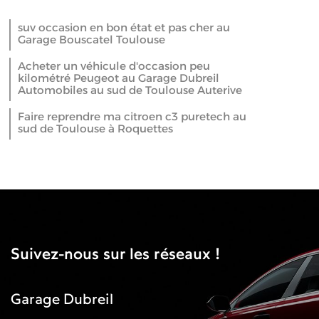
suv occasion en bon état et pas cher au
Garage Bouscatel Toulouse
Acheter un véhicule d'occasion peu
kilométré Peugeot au Garage Dubreil
Automobiles au sud de Toulouse Auterive
Faire reprendre ma citroen c3 puretech au
sud de Toulouse à Roquettes
Suivez-nous sur les réseaux !
Garage Dubreil